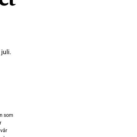
uli.
gen som
r
 vår