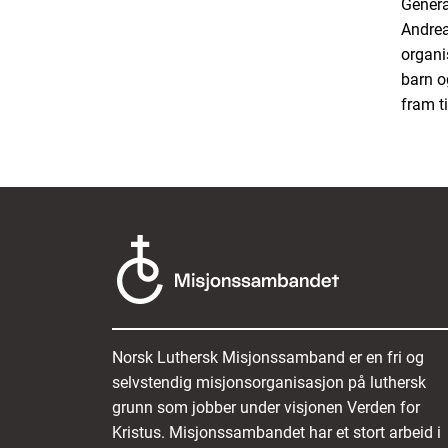
Genera
Andreas
organi
barn o
fram t
Norsk Luthersk Misjonssamband er en fri og
selvstendig misjonsorganisasjon på luthersk
grunn som jobber under visjonen Verden for
Kristus. Misjonssambandet har et stort arbeid i