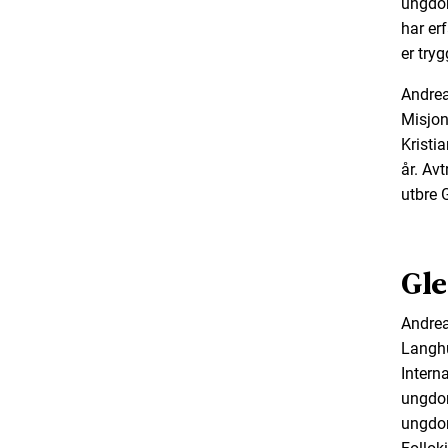
ungdom
har er
er try
Andrea
Misjon
Kristi
år. Av
utbre 
Gle
Andrea
Langhu
Intern
ungdom
ungdom