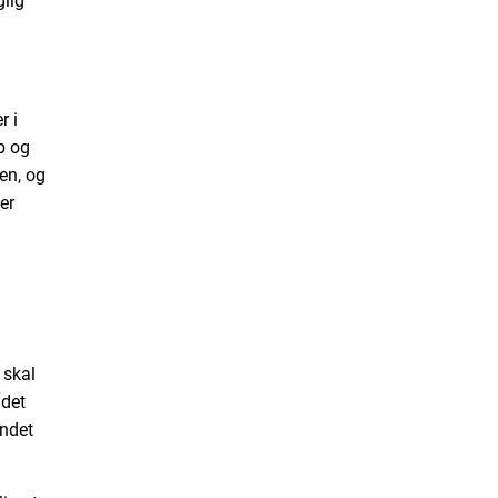
glig
r i
b og
en, og
er
 skal
 det
andet