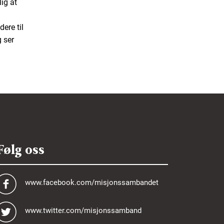
ig at
ere til
 ser
Følg oss
www.facebook.com/misjonssambandet
www.twitter.com/misjonssamband