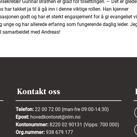
lsekretær Gunnar Bråthen er glad for tilsettingen. – Det er gledel
 har takket ja til å gå inn i denne viktige rollen. Han kjenner
sasjonen godt og har et sterkt engasjement for å gi evangeliet vid
g unge og har allerede erfaring som fungerende daglig leder. Jeg
il samarbeidet med Andreas!
Kontakt oss
Telefon:
22 00 72 00 (man-fre 09:00-14:30)
Epost:
hovedkontoret@nlm.no
Kontonummer:
8220 02 90131 (Vipps: 700 000)
Org.nummer:
938 679 177