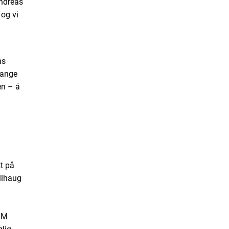
Andreas
 og vi
ns
mange
en – å
tt på
llhaug
m
LM