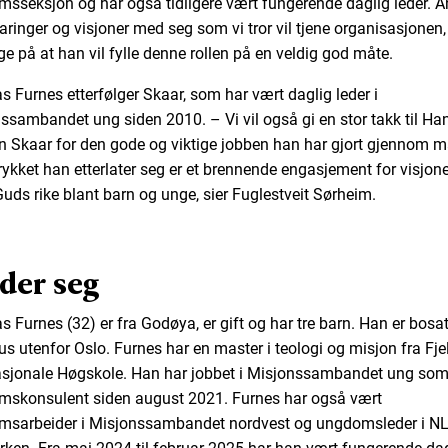
sseksjon og har også tidligere vært fungerende daglig leder. 
faringer og visjoner med seg som vi tror vil tjene organisasjonen,
gge på at han vil fylle denne rollen på en veldig god måte.
s Furnes etterfølger Skaar, som har vært daglig leder i
ssambandet ung siden 2010. – Vi vil også gi en stor takk til Ha
an Skaar for den gode og viktige jobben han har gjort gjennom 
trykket han etterlater seg er et brennende engasjement for visjon
Guds rike blant barn og unge, sier Fuglestveit Sørheim.
der seg
s Furnes (32) er fra Godøya, er gift og har tre barn. Han er bosa
s utenfor Oslo. Furnes har en master i teologi og misjon fra Fje
asjonale Høgskole. Han har jobbet i Misjonssambandet ung so
skonsulent siden august 2021. Furnes har også vært
sarbeider i Misjonssambandet nordvest og ungdomsleder i N