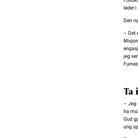
Follok
leder 
Den nye
– Det 
Misjon
engasj
jeg se
Furnes
Ta 
– Jeg
ha mul
Gud gj
ung spi