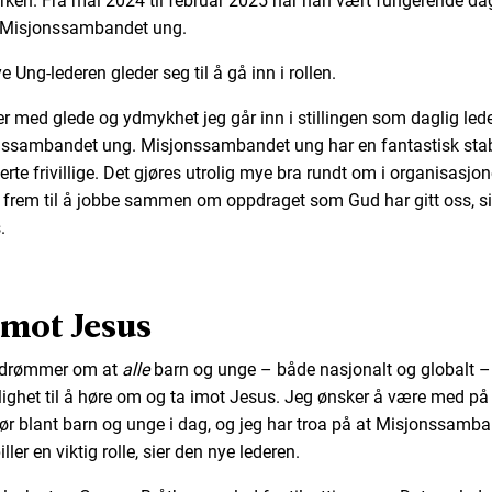
irken. Fra mai 2024 til februar 2025 har han vært fungerende da
i Misjonssambandet ung.
 Ung-lederen gleder seg til å gå inn i rollen.
er med glede og ydmykhet jeg går inn i stillingen som daglig lede
ssambandet ung. Misjonssambandet ung har en fantastisk sta
erte frivillige. Det gjøres utrolig mye bra rundt om i organisasjon
r frem til å jobbe sammen om oppdraget som Gud har gitt oss, si
.
imot Jesus
 drømmer om at
alle
barn og unge – både nasjonalt og globalt –
ighet til å høre om og ta imot Jesus. Jeg ønsker å være med på
ør blant barn og unge i dag, og jeg har troa på at Misjonssamb
ller en viktig rolle, sier den nye lederen.