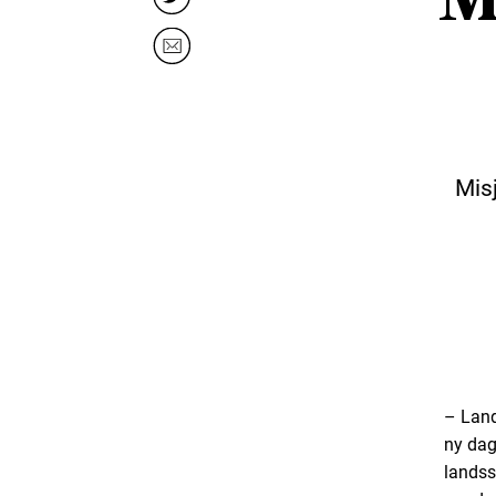
Mis
– Land
ny dag
landss