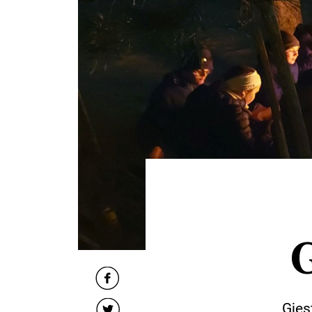
G
Gjes