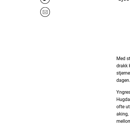
Med st
drakk 
stjern
dagen.
Yngres
Hugdal
ofte u
aking,
mellom