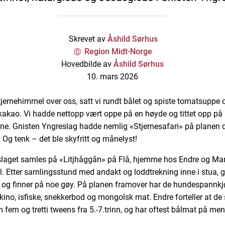
Skrevet av
Åshild Sørhus
Region Midt-Norge
Hovedbilde av
Åshild Sørhus
10. mars 2026
jernehimmel over oss, satt vi rundt bålet og spiste tomatsuppe 
kakao. Vi hadde nettopp vært oppe på en høyde og tittet opp på
ene. Gnisten Yngreslag hadde nemlig «Stjernesafari» på planen
 Og tenk – det ble skyfritt og månelyst!
laget samles på «Litjhåggån» på Flå, hjemme hos Endre og Mar
. Etter samlingsstund med andakt og loddtrekning inne i stua, g
t og finner på noe gøy. På planen framover har de hundespannkjø
 kino, isfiske, snekkerbod og mongolsk mat. Endre forteller at de
 fem og tretti tweens fra 5.-7.trinn, og har oftest bålmat på me