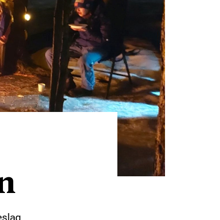
en
eslag