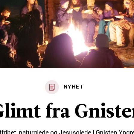
NYHET
limt fra Gnist
tfrihet, naturglede og Jesusglede i Gnisten Yngr