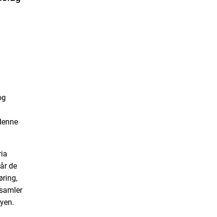
og
 denne
ia
år de
ring,
 samler
nyen.