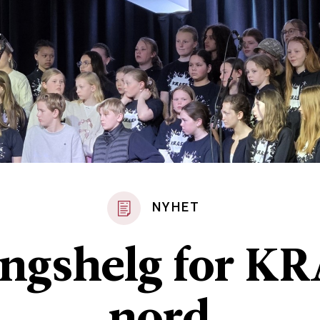
NYHET
ngshelg for K
nord