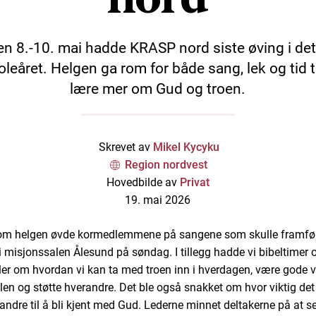
en 8.-10. mai hadde KRASP nord siste øving i det
oleåret. Helgen ga rom for både sang, lek og tid ti
lære mer om Gud og troen.
Skrevet av
Mikel Kycyku
Region nordvest
Hovedbilde av
Privat
19. mai 2026
om helgen øvde kormedlemmene på sangene som skulle framfø
i misjonssalen Ålesund på søndag. I tillegg hadde vi bibeltimer 
er om hvordan vi kan ta med troen inn i hverdagen, være gode 
len og støtte hverandre. Det ble også snakket om hvor viktig det 
 andre til å bli kjent med Gud. Lederne minnet deltakerne på at se