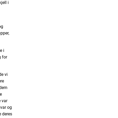
ell i
og
upper,
e i
 for
de vi
ere
 dem
e
 var
svar og
e deres