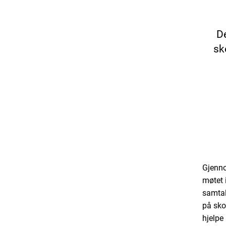
D
sk
Gjenn
møtet 
samtal
på sko
hjelpe