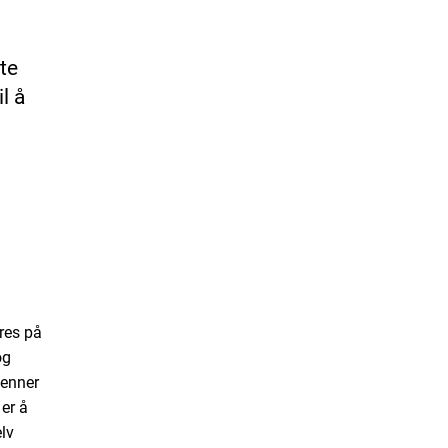
te
l å
res på
og
venner
er å
lv