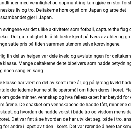
ndlinger med vennlighet og oppmuntring kan gjøre en stor forskj
neskes liv og tro. Deltakerne høre også om Japan og arbeidet
ssambandet gjør i Japan.
 øvingene var det ulike aktiviteter som fotball, capture the flag 
eker. Det ga mulighet til å bli bedre kjent på tvers av alder og gr
ge satte pris på tiden sammen utenom selve korøvingene.
lig fin del av helgen var dele kveld og avslutningen for deltakern
e klasse. Mange deltakerne delte bibelvers som hadde betydning
g noen sang en sang.
 klasse har vært en del av koret i fire år, og på lørdag kveld had
tale der lederne kunne stille spørsmål om tiden deres i koret. Fl
te om gode minner, vennskap og hva fellesskapet har betydd for
m årene. De snakket om vennskapene de hadde fått, minnene d
skapt, og hvordan de hadde vokst i både tro og visdom mens de
oret. Det var fint å se hvordan de har utviklet seg, både i tro, an
 for andre i løpet av tiden i koret. Det var rørende å høre tanken