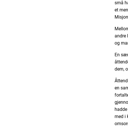
små ha
et men
Misjon
Mellom
andre l
og man
En sær
åttend
dem, o
Åttende
en sam
fortal
gjenno
hadde 
med i k
omsorg