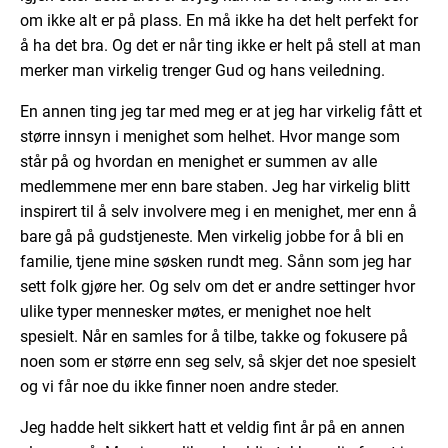
om ikke alt er på plass. En må ikke ha det helt perfekt for
å ha det bra. Og det er når ting ikke er helt på stell at man
merker man virkelig trenger Gud og hans veiledning.
En annen ting jeg tar med meg er at jeg har virkelig fått et
større innsyn i menighet som helhet. Hvor mange som
står på og hvordan en menighet er summen av alle
medlemmene mer enn bare staben. Jeg har virkelig blitt
inspirert til å selv involvere meg i en menighet, mer enn å
bare gå på gudstjeneste. Men virkelig jobbe for å bli en
familie, tjene mine søsken rundt meg. Sånn som jeg har
sett folk gjøre her. Og selv om det er andre settinger hvor
ulike typer mennesker møtes, er menighet noe helt
spesielt. Når en samles for å tilbe, takke og fokusere på
noen som er større enn seg selv, så skjer det noe spesielt
og vi får noe du ikke finner noen andre steder.
Jeg hadde helt sikkert hatt et veldig fint år på en annen