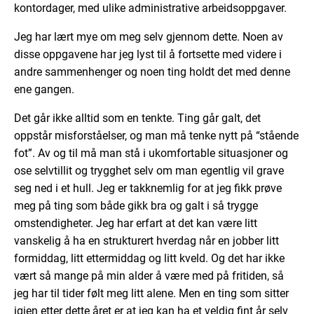
kontordager, med ulike administrative arbeidsoppgaver.
Jeg har lært mye om meg selv gjennom dette. Noen av
disse oppgavene har jeg lyst til å fortsette med videre i
andre sammenhenger og noen ting holdt det med denne
ene gangen.
Det går ikke alltid som en tenkte. Ting går galt, det
oppstår misforståelser, og man må tenke nytt på “stående
fot”. Av og til må man stå i ukomfortable situasjoner og
ose selvtillit og trygghet selv om man egentlig vil grave
seg ned i et hull. Jeg er takknemlig for at jeg fikk prøve
meg på ting som både gikk bra og galt i så trygge
omstendigheter. Jeg har erfart at det kan være litt
vanskelig å ha en strukturert hverdag når en jobber litt
formiddag, litt ettermiddag og litt kveld. Og det har ikke
vært så mange på min alder å være med på fritiden, så
jeg har til tider følt meg litt alene. Men en ting som sitter
igjen etter dette året er at jeg kan ha et veldig fint år selv