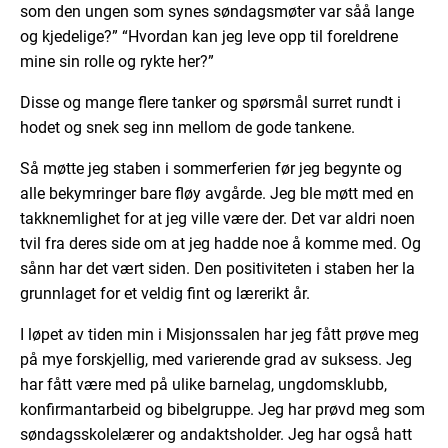
som den ungen som synes søndagsmøter var såå lange
og kjedelige?” “Hvordan kan jeg leve opp til foreldrene
mine sin rolle og rykte her?”
Disse og mange flere tanker og spørsmål surret rundt i
hodet og snek seg inn mellom de gode tankene.
Så møtte jeg staben i sommerferien før jeg begynte og
alle bekymringer bare fløy avgårde. Jeg ble møtt med en
takknemlighet for at jeg ville være der. Det var aldri noen
tvil fra deres side om at jeg hadde noe å komme med. Og
sånn har det vært siden. Den positiviteten i staben her la
grunnlaget for et veldig fint og lærerikt år.
I løpet av tiden min i Misjonssalen har jeg fått prøve meg
på mye forskjellig, med varierende grad av suksess. Jeg
har fått være med på ulike barnelag, ungdomsklubb,
konfirmantarbeid og bibelgruppe. Jeg har prøvd meg som
søndagsskolelærer og andaktsholder. Jeg har også hatt