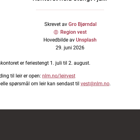
Skrevet av
Gro Bjørndal
Region vest
Hovedbilde av
Unsplash
29. juni 2026
ontoret er feriestengt 1. juli til 2. august.
ng til leir er open:
nlm.no/leirvest
elle spørsmål om leir kan sendast til
vest@nlm.no
.