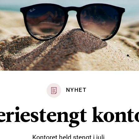
NYHET
eriestengt kont
Kontoret held stengt i juli.