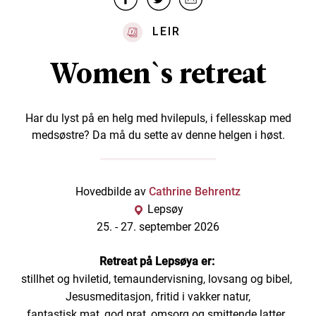
LEIR
Women`s retreat
Har du lyst på en helg med hvilepuls, i fellesskap med
medsøstre? Da må du sette av denne helgen i høst.
Hovedbilde av
Cathrine Behrentz
Lepsøy
25. -
27. september 2026
Retreat på Lepsøya er:
stillhet og hviletid, temaundervisning, lovsang og bibel,
Jesusmeditasjon, fritid i vakker natur,
fantastisk mat, god prat, omsorg og smittende latter.