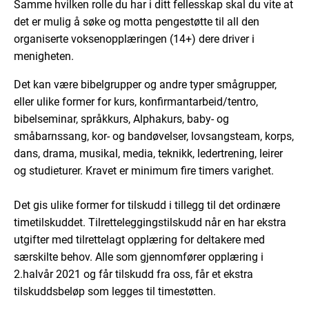
Samme hvilken rolle du har i ditt fellesskap skal du vite at
det er mulig å søke og motta pengestøtte til all den
organiserte voksenopplæringen (14+) dere driver i
menigheten.
Det kan være bibelgrupper og andre typer smågrupper,
eller ulike former for kurs, konfirmantarbeid/tentro,
bibelseminar, språkkurs, Alphakurs, baby- og
småbarnssang, kor- og bandøvelser, lovsangsteam, korps,
dans, drama, musikal, media, teknikk, ledertrening, leirer
og studieturer. Kravet er minimum fire timers varighet.
Det gis ulike former for tilskudd i tillegg til det ordinære
timetilskuddet. Tilretteleggingstilskudd når en har ekstra
utgifter med tilrettelagt opplæring for deltakere med
særskilte behov. Alle som gjennomfører opplæring i
2.halvår 2021 og får tilskudd fra oss, får et ekstra
tilskuddsbeløp som legges til timestøtten.