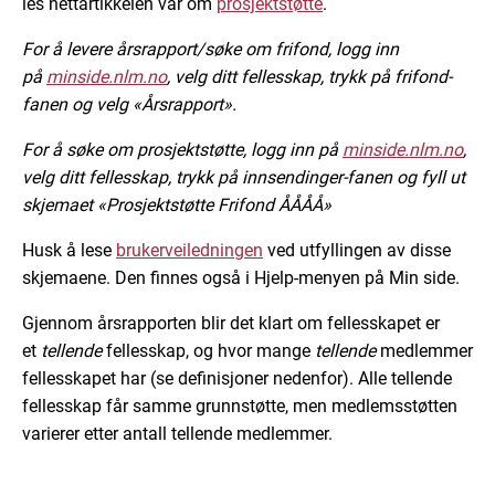
les nettartikkelen vår om
prosjektstøtte
.
For å levere årsrapport/søke om frifond, logg inn
på
minside.nlm.no
, velg ditt fellesskap, trykk på frifond-
fanen og velg «Årsrapport».
For å søke om prosjektstøtte, logg inn på
minside.nlm.no
,
velg ditt fellesskap, trykk på innsendinger-fanen og fyll ut
skjemaet «Prosjektstøtte Frifond ÅÅÅÅ»
Husk å lese
brukerveiledningen
ved utfyllingen av disse
skjemaene. Den finnes også i Hjelp-menyen på Min side.
Gjennom årsrapporten blir det klart om fellesskapet er
et
tellende
fellesskap, og hvor mange
tellende
medlemmer
fellesskapet har (se definisjoner nedenfor). Alle tellende
fellesskap får samme grunnstøtte, men medlemsstøtten
varierer etter antall tellende medlemmer.