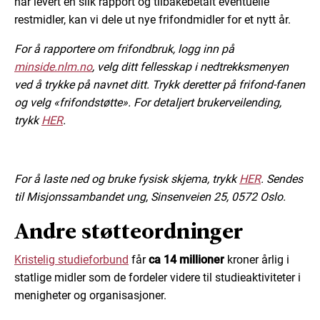
har levert en slik rapport og tilbakebetalt eventuelle
restmidler, kan vi dele ut nye frifondmidler for et nytt år.
For å rapportere om frifondbruk, logg inn på
minside.nlm.no
, velg ditt fellesskap i nedtrekksmenyen
ved å trykke på navnet ditt. Trykk deretter på frifond-fanen
og velg «frifondstøtte». For detaljert brukerveilending,
trykk
HER
.
For å laste ned og bruke fysisk skjema, trykk
HER
. Sendes
til Misjonssambandet ung, Sinsenveien 25, 0572 Oslo.
Andre støtteordninger
Kristelig studieforbund
får
ca 14 millioner
kroner årlig i
statlige midler som de fordeler videre til studieaktiviteter i
menigheter og organisasjoner.