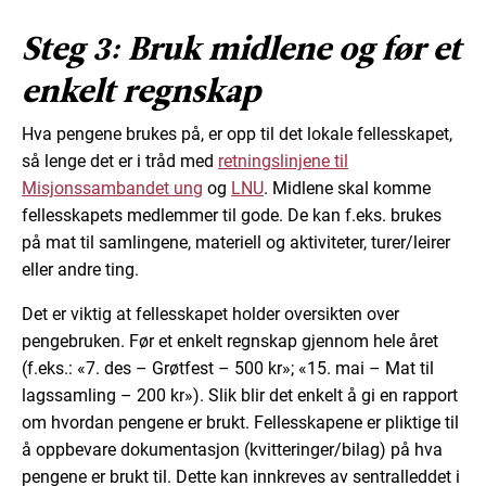
Steg 3: Bruk midlene og før et
enkelt regnskap
Hva pengene brukes på, er opp til det lokale fellesskapet,
så lenge det er i tråd med
retningslinjene til
Misjonssambandet ung
og
LNU
. Midlene skal komme
fellesskapets medlemmer til gode. De kan f.eks. brukes
på mat til samlingene, materiell og aktiviteter, turer/leirer
eller andre ting.
Det er viktig at fellesskapet holder oversikten over
pengebruken. Før et enkelt regnskap gjennom hele året
(f.eks.: «7. des – Grøtfest – 500 kr»; «15. mai – Mat til
lagssamling – 200 kr»). Slik blir det enkelt å gi en rapport
om hvordan pengene er brukt. Fellesskapene er pliktige til
å oppbevare dokumentasjon (kvitteringer/bilag) på hva
pengene er brukt til. Dette kan innkreves av sentralleddet i