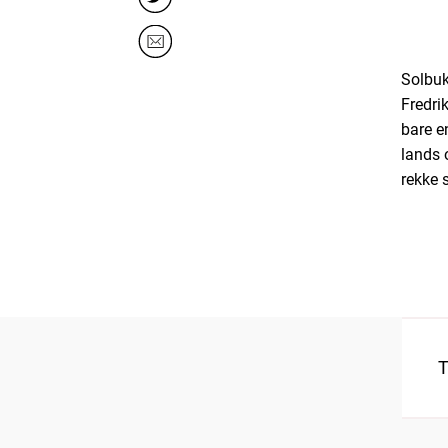
Solbukt
Fredri
bare en
lands 
rekke s
T