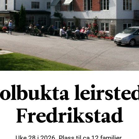
olbukta leirste
Fredrikstad
Uke 28 i 2026. Plass til ca 12 familier.