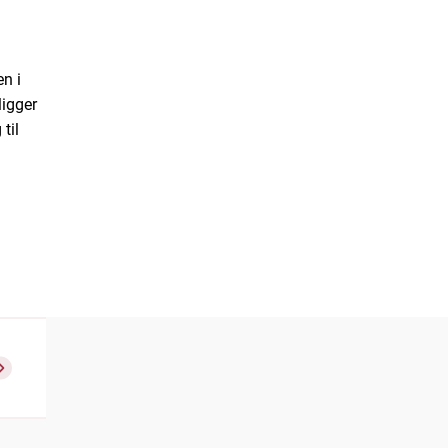
en i
ligger
til