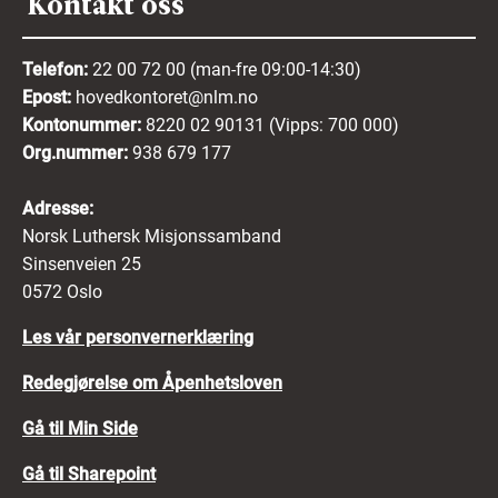
Kontakt oss
søknaden og slette personopplysningene som er
forbundet med søknaden fra
rekrutteringssystemet.
Telefon:
22 00 72 00 (man-fre 09:00-14:30)
Epost:
hovedkontoret@nlm.no
Kontonummer:
8220 02 90131 (Vipps: 700 000)
Ved å sende inn din søknad:
Org.nummer:
938 679 177
Erklærer du at du har lest, forstått og
Adresse:
akseptert retningslinjene ovenfor.
Norsk Luthersk Misjonssamband
Erklærer du at opplysningene i søknaden
Sinsenveien 25
din er fullstendige og riktige.
0572 Oslo
Samtykker du til behandling og
Les vår personvernerklæring
ivaretakelse av de innsendte
Redegjørelse om Åpenhetsloven
opplysningene.
Gå til Min Side
Mer informasjon om hvordan vi behandler dine
personopplysninger finner du i
vår
Gå til Sharepoint
personvernerklæring her
.