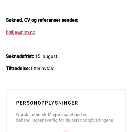
Søknad, CV og referanser sendes:
kgilje@nlm.no
Søknadsfrist:
15. august.
Tiltredelse:
Etter avtale.
PERSONOPPLYSNINGER
Norsk Luthersk Misjonssamband er
behandlingsansvarlig for de personopplysningene
du sender inn i søknaden din, jf.
personvernforordningen artikkel 4.