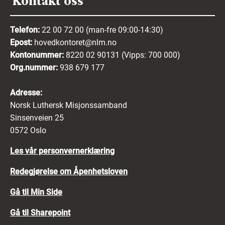
Kontakt oss
søknaden og slette personopplysningene som er
forbundet med søknaden fra
rekrutteringssystemet.
Telefon:
22 00 72 00 (man-fre 09:00-14:30)
Epost:
hovedkontoret@nlm.no
Kontonummer:
8220 02 90131 (Vipps: 700 000)
Ved å sende inn din søknad:
Org.nummer:
938 679 177
Erklærer du at du har lest, forstått og
Adresse:
akseptert retningslinjene ovenfor.
Norsk Luthersk Misjonssamband
Erklærer du at opplysningene i søknaden
Sinsenveien 25
din er fullstendige og riktige.
0572 Oslo
Samtykker du til behandling og
Les vår personvernerklæring
ivaretakelse av de innsendte
Redegjørelse om Åpenhetsloven
opplysningene.
Gå til Min Side
Mer informasjon om hvordan vi behandler dine
personopplysninger finner du i
vår
Gå til Sharepoint
personvernerklæring her
.