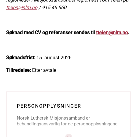
tteien@nlm.no
/ 915 46 560.
Søknad med CV og referanser sendes til
tteien@nlm.no
.
Søknadsfrist:
15. august 2026
Tiltredelse:
Etter avtale
PERSONOPPLYSNINGER
Norsk Luthersk Misjonssamband er
behandlingsansvarlig for de personopplysningene
du sender inn i søknaden din, jf.
personvernforordningen artikkel 4.