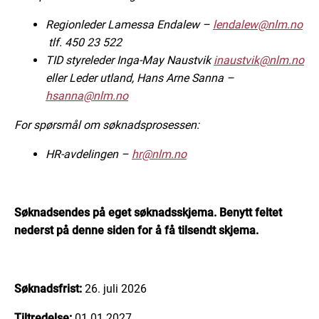
Regionleder Lamessa Endalew –
lendalew@nlm.no
tlf. 450 23 522
TID styreleder Inga-May Naustvik
inaustvik@nlm.no
eller Leder utland, Hans Arne Sanna –
hsanna@nlm.no
For spørsmål om søknadsprosessen:
HR-avdelingen –
hr@nlm.no
Søknad
sendes på eget søknadsskjema. Benytt feltet
nederst på denne siden for å få tilsendt skjema.
Søknadsfrist:
26. juli 2026
Tiltredelse:
01.01.2027