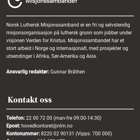
akseptert retningslinjene ovenfor.
Erklærer du at opplysningene i søknaden
Norsk Luthersk Misjonssamband er en fri og selvstendig
din er fullstendige og riktige.
misjonsorganisasjon på luthersk grunn som jobber under
visjonen Verden for Kristus. Misjonssambandet har et
Samtykker du til behandling og
stort arbeid i Norge og internasjonalt, med prosjekter og
ivaretakelse av de innsendte
utsendinger i Afrika, Sør-Amerika og Asia.
opplysningene.
Mer informasjon om hvordan vi behandler dine
Ansvarlig redaktør:
Gunnar Bråthen
personopplysninger finner du i
vår
personvernerklæring her
.
Kontakt oss
Telefon:
22 00 72 00 (man-fre 09:00-14:30)
Epost:
hovedkontoret@nlm.no
Kontonummer:
8220 02 90131 (Vipps: 700 000)