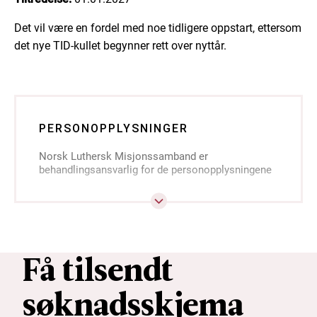
Det vil være en fordel med noe tidligere oppstart, ettersom
det nye TID-kullet begynner rett over nyttår.
PERSONOPPLYSNINGER
Norsk Luthersk Misjonssamband er
behandlingsansvarlig for de personopplysningene
du sender inn i søknaden din, jf.
personvernforordningen artikkel 4.
Når du søker på en stilling, samtykker du til at vi
registrerer og samler inn de personlige
opplysningene du gir oss i søknaden din i
Få tilsendt
rekrutteringsprosessen, jf. personvernforordningen
artikkel 6. Hvis du oppgir personopplysninger som
søknadsskjema
sier noe om din religion, avgir du med dette et
spesifikt samtykke til at vi kan behandle dine
særlige kategorier av personopplysninger, jf.