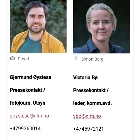
Privat
Simon Berg
Gjermund Øystese
Victoria Bø
Pressekontakt /
Pressekontakt /
fotojourn. Utsyn
leder, komm.avd.
goystese@nlm.no
vbo@nlm.no
+4799360014
+4745972121