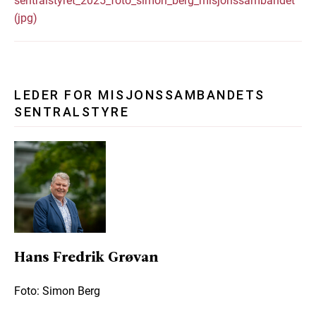
sentralstyret_2025_foto_simon_berg_misjonssambandet
(jpg)
LEDER FOR MISJONSSAMBANDETS
SENTRALSTYRE
Hans Fredrik Grøvan
Foto: Simon Berg