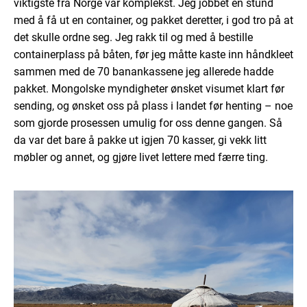
viktigste fra Norge var komplekst. Jeg jobbet en stund
med å få ut en container, og pakket deretter, i god tro på at
det skulle ordne seg. Jeg rakk til og med å bestille
containerplass på båten, før jeg måtte kaste inn håndkleet
sammen med de 70 banankassene jeg allerede hadde
pakket. Mongolske myndigheter ønsket visumet klart før
sending, og ønsket oss på plass i landet før henting – noe
som gjorde prosessen umulig for oss denne gangen. Så
da var det bare å pakke ut igjen 70 kasser, gi vekk litt
møbler og annet, og gjøre livet lettere med færre ting.