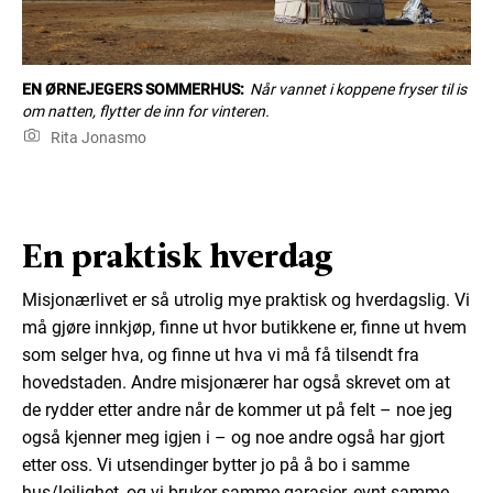
EN ØRNEJEGERS SOMMERHUS:
Når vannet i koppene fryser til is
om natten, flytter de inn for vinteren.
Rita Jonasmo
En praktisk hverdag
Misjonærlivet er så utrolig mye praktisk og hverdagslig. Vi
må gjøre innkjøp, finne ut hvor butikkene er, finne ut hvem
som selger hva, og finne ut hva vi må få tilsendt fra
hovedstaden. Andre misjonærer har også skrevet om at
de rydder etter andre når de kommer ut på felt – noe jeg
også kjenner meg igjen i – og noe andre også har gjort
etter oss. Vi utsendinger bytter jo på å bo i samme
hus/leilighet, og vi bruker samme garasjer, evnt samme