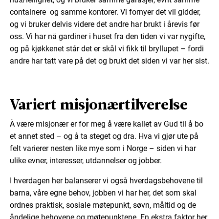
containere og samme kontorer. Vi fornyer det vil gidder,
og vi bruker delvis videre det andre har brukt i årevis før
oss. Vi har nå gardiner i huset fra den tiden vi var nygifte,
og på kjøkkenet står det er skål vi fikk til bryllupet – fordi
andre har tatt vare på det og brukt det siden vi var her sist.
Variert misjonærtilverelse
Å være misjonær er for meg å være kallet av Gud til å bo
et annet sted – og å ta steget og dra. Hva vi gjør ute på
felt varierer nesten like mye som i Norge – siden vi har
ulike evner, interesser, utdannelser og jobber.
I hverdagen her balanserer vi også hverdagsbehovene til
barna, våre egne behov, jobben vi har her, det som skal
ordnes praktisk, sosiale møtepunkt, søvn, måltid og de
åndelige behovene og møtepunktene. En ekstra faktor her