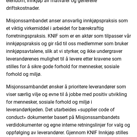
eiendom, innkjøp av matvarer og generelle
driftskostnader.
Misjonssambandet anser ansvarlig innkjøpspraksis som
et viktig virkemiddel i arbeidet for bærekraftig
forretningspraksis. KNIF som er en aktør som tilpasser vår
innkjøpspraksis og gir råd til oss medlemmer som bruker
innkjøpsavtalene, slik at vi styrker, og ikke undergraver
leverandørenes mulighet til å levere etter kravene som
stilles for å sikre gode forhold for mennesker, sosiale
forhold og miljø.
Misjonssambandet ønsker å prioritere leverandører som
viser særlig vilje og evne til å jobbe med positiv utvikling
for mennesker, sosiale forhold og miljø i
leverandørkjeden. Det utarbeides «supplier code of
conduct» dokumenter basert på Misjonssambandets
verdidokumenter og egne interne retningslinjer for valg og
oppfølging av leverandører. Gjennom KNIF Innkjøp stilles