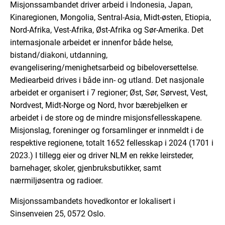
Misjonssambandet driver arbeid i Indonesia, Japan,
Kinaregionen, Mongolia, Sentral-Asia, Midt-østen, Etiopia,
Nord-Afrika, Vest-Afrika, Øst-Afrika og Sør-Amerika. Det
internasjonale arbeidet er innenfor både helse,
bistand/diakoni, utdanning,
evangelisering/menighetsarbeid og bibeloversettelse.
Mediearbeid drives i både inn- og utland. Det nasjonale
arbeidet er organisert i 7 regioner; Øst, Sør, Sørvest, Vest,
Nordvest, Midt-Norge og Nord, hvor bærebjelken er
arbeidet i de store og de mindre misjonsfellesskapene.
Misjonslag, foreninger og forsamlinger er innmeldt i de
respektive regionene, totalt 1652 fellesskap i 2024 (1701 i
2023.) I tillegg eier og driver NLM en rekke leirsteder,
barnehager, skoler, gjenbruksbutikker, samt
nærmiljøsentra og radioer.
Misjonssambandets hovedkontor er lokalisert i
Sinsenveien 25, 0572 Oslo.