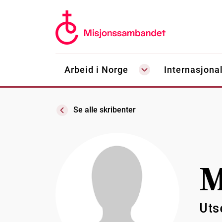
Arbeid i Norge
Internasjonal
Se alle skribenter
M
Uts