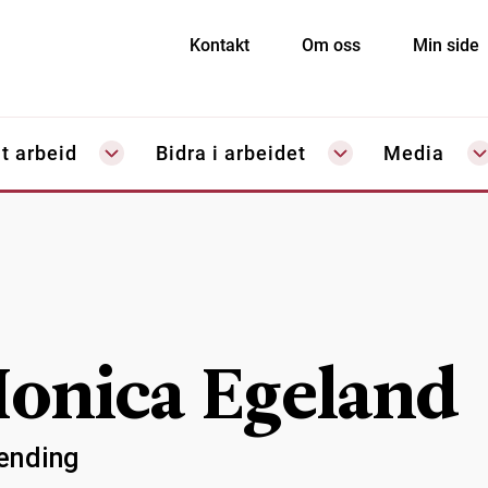
Kontakt
Om oss
Min side
t arbeid
Bidra i arbeidet
Media
onica Egeland
ending