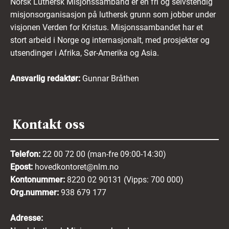
Norsk Luthersk Misjonssamband er en fri og selvstendig
misjonsorganisasjon på luthersk grunn som jobber under
visjonen Verden for Kristus. Misjonssambandet har et
stort arbeid i Norge og internasjonalt, med prosjekter og
utsendinger i Afrika, Sør-Amerika og Asia.
Ansvarlig redaktør:
Gunnar Bråthen
Kontakt oss
Telefon:
22 00 72 00 (man-fre 09:00-14:30)
Epost:
hovedkontoret@nlm.no
Kontonummer:
8220 02 90131 (Vipps: 700 000)
Org.nummer:
938 679 177
Adresse: