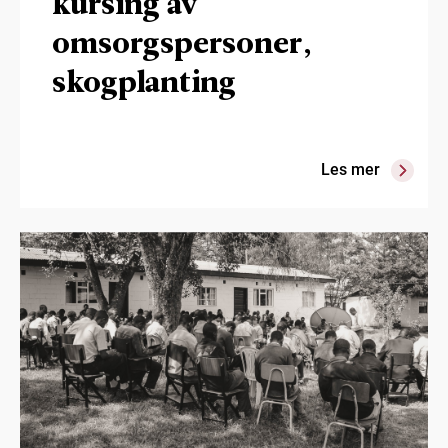
kursing av
omsorgspersoner,
skogplanting
Les mer